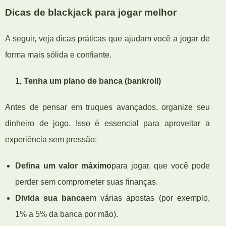
Dicas de blackjack para jogar melhor
A seguir, veja dicas práticas que ajudam você a jogar de
forma mais sólida e confiante.
1. Tenha um plano de banca (bankroll)
Antes de pensar em truques avançados, organize seu
dinheiro de jogo. Isso é essencial para aproveitar a
experiência sem pressão:
Defina um valor máximo
para jogar, que você pode
perder sem comprometer suas finanças.
Divida sua banca
em várias apostas (por exemplo,
1% a 5% da banca por mão).