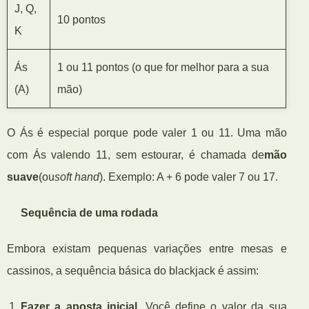
J, Q,
10 pontos
K
Ás
1 ou 11 pontos (o que for melhor para a sua
(A)
mão)
O Ás é especial porque pode valer 1 ou 11. Uma mão
com Ás valendo 11, sem estourar, é chamada de
mão
suave
(ou
soft hand
). Exemplo: A + 6 pode valer 7 ou 17.
Sequência de uma rodada
Embora existam pequenas variações entre mesas e
cassinos, a sequência básica do blackjack é assim:
Fazer a aposta inicial
. Você define o valor da sua