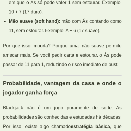
em que o Ás só pode valer 1 sem estourar. Exemplo:
10 + 7 (17 duro).
Mão suave (soft hand)
: mão com Ás contando como
11, sem estourar. Exemplo: A + 6 (17 suave).
Por que isso importa? Porque uma mão suave permite
arriscar mais. Se você pedir carta e estourar, o Ás pode
passar de 11 para 1, reduzindo o risco imediato de bust.
Probabilidade, vantagem da casa e onde o
jogador ganha força
Blackjack não é um jogo puramente de sorte. As
probabilidades são conhecidas e estudadas há décadas.
Por isso, existe algo chamado
estratégia básica
, que