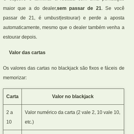
maior que a do dealer,
sem passar de 21
. Se você
passar de 21, é um
bust
(estourar) e perde a aposta
automaticamente, mesmo que o dealer também venha a
estourar depois.
Valor das cartas
Os valores das cartas no blackjack são fixos e fáceis de
memorizar:
Carta
Valor no blackjack
2 a
Valor numérico da carta (2 vale 2, 10 vale 10,
10
etc.)