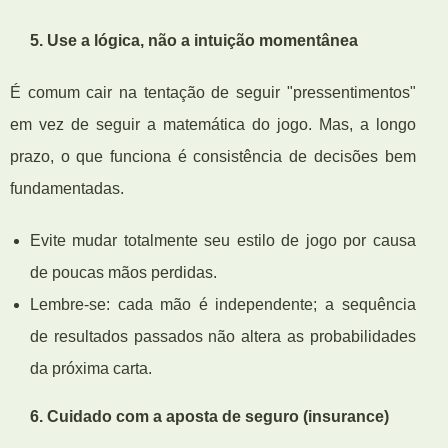
5. Use a lógica, não a intuição momentânea
É comum cair na tentação de seguir "pressentimentos"
em vez de seguir a matemática do jogo. Mas, a longo
prazo, o que funciona é consistência de decisões bem
fundamentadas.
Evite mudar totalmente seu estilo de jogo por causa
de poucas mãos perdidas.
Lembre-se: cada mão é independente; a sequência
de resultados passados não altera as probabilidades
da próxima carta.
6. Cuidado com a aposta de seguro (insurance)