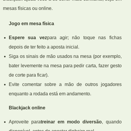
mesas físicas ou online.
Jogo em mesa física
Espere sua vez
para agir; não toque nas fichas
depois de ter feito a aposta inicial.
Siga os sinais de mão usados na mesa (por exemplo,
bater levemente na mesa para pedir carta, fazer gesto
de corte para ficar).
Evite comentar sobre a mão de outros jogadores
enquanto a rodada está em andamento.
Blackjack online
Aproveite para
treinar em modo diversão
, quando