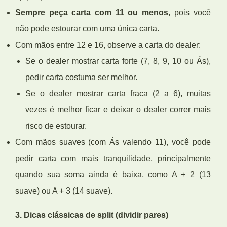
Sempre peça carta com 11 ou menos
, pois você
não pode estourar com uma única carta.
Com mãos entre 12 e 16, observe a carta do dealer:
Se o dealer mostrar carta forte (7, 8, 9, 10 ou Ás),
pedir carta costuma ser melhor.
Se o dealer mostrar carta fraca (2 a 6), muitas
vezes é melhor ficar e deixar o dealer correr mais
risco de estourar.
Com mãos suaves (com Ás valendo 11), você pode
pedir carta com mais tranquilidade, principalmente
quando sua soma ainda é baixa, como A + 2 (13
suave) ou A + 3 (14 suave).
3. Dicas clássicas de split (dividir pares)