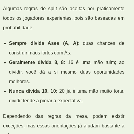
Algumas regras de split são aceitas por praticamente
todos os jogadores experientes, pois são baseadas em
probabilidade:
Sempre divida Ases (A, A)
: duas chances de
construir mãos fortes com Ás.
Geralmente divida 8, 8
: 16 é uma mão ruim; ao
dividir, você dá a si mesmo duas oportunidades
melhores.
Nunca divida 10, 10
: 20 já é uma mão muito forte,
dividir tende a piorar a expectativa.
Dependendo das regras da mesa, podem existir
exceções, mas essas orientações já ajudam bastante a