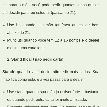
melhorar a mão. Você pode pedir quantas cartas quiser,
até decidir parar ou estourar (passar de 21).
Use hit quando sua mão for fraca ou estiver bem
abaixo de 21.
Muito útil quando você tem 12 a 16 pontos e o dealer
mostra uma carta forte.
2. Stand (ficar / não pedir carta)
Stand
é quando você decide
não
pedir mais cartas. Sua
mão fica como está, e a vez passa para o dealer.
Use stand quando sua mão já estiver forte o bastante
ou quando pedir outra carta for muito arriscado.