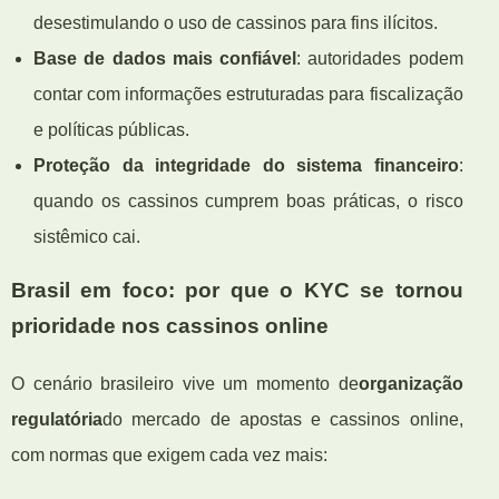
desestimulando o uso de cassinos para fins ilícitos.
Base de dados mais confiável
: autoridades podem
contar com informações estruturadas para fiscalização
e políticas públicas.
Proteção da integridade do sistema financeiro
:
quando os cassinos cumprem boas práticas, o risco
sistêmico cai.
Brasil em foco: por que o KYC se tornou
prioridade nos cassinos online
O cenário brasileiro vive um momento de
organização
regulatória
do mercado de apostas e cassinos online,
com normas que exigem cada vez mais: