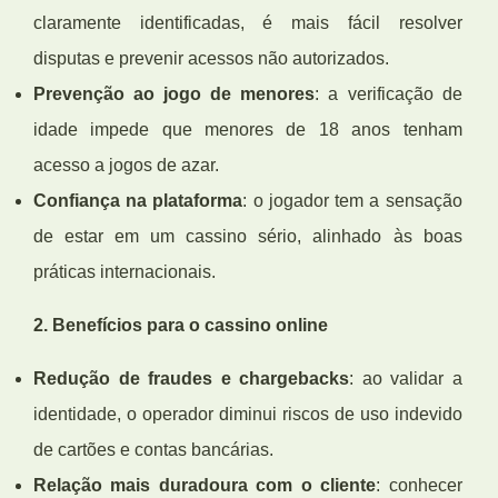
claramente identificadas, é mais fácil resolver
disputas e prevenir acessos não autorizados.
Prevenção ao jogo de menores
: a verificação de
idade impede que menores de 18 anos tenham
acesso a jogos de azar.
Confiança na plataforma
: o jogador tem a sensação
de estar em um cassino sério, alinhado às boas
práticas internacionais.
2. Benefícios para o cassino online
Redução de fraudes e chargebacks
: ao validar a
identidade, o operador diminui riscos de uso indevido
de cartões e contas bancárias.
Relação mais duradoura com o cliente
: conhecer