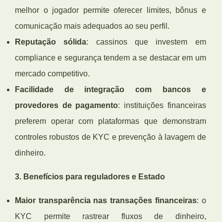
melhor o jogador permite oferecer limites, bônus e
comunicação mais adequados ao seu perfil.
Reputação sólida
: cassinos que investem em
compliance e segurança tendem a se destacar em um
mercado competitivo.
Facilidade de integração com bancos e
provedores de pagamento
: instituições financeiras
preferem operar com plataformas que demonstram
controles robustos de KYC e prevenção à lavagem de
dinheiro.
3. Benefícios para reguladores e Estado
Maior transparência nas transações financeiras
: o
KYC permite rastrear fluxos de dinheiro,