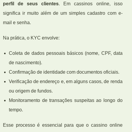
perfil de seus clientes
. Em cassinos online, isso
significa ir muito além de um simples cadastro com e-
mail e senha.
Na prática, o KYC envolve:
Coleta de dados pessoais básicos (nome, CPF, data
de nascimento).
Confirmação de identidade com documentos oficiais.
Verificação de endereço e, em alguns casos, de renda
ou origem de fundos.
Monitoramento de transações suspeitas ao longo do
tempo.
Esse processo é essencial para que o cassino online