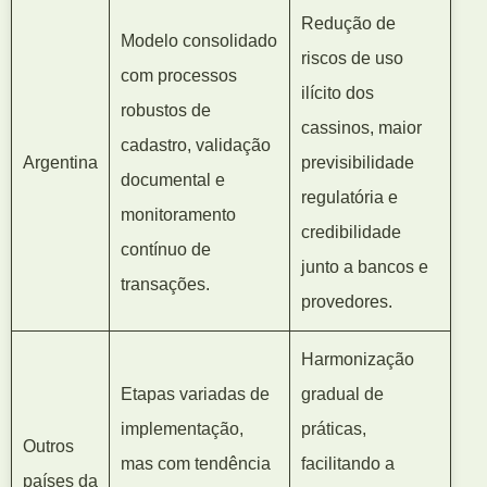
Redução de
Modelo consolidado
riscos de uso
com processos
ilícito dos
robustos de
cassinos, maior
cadastro, validação
Argentina
previsibilidade
documental e
regulatória e
monitoramento
credibilidade
contínuo de
junto a bancos e
transações.
provedores.
Harmonização
Etapas variadas de
gradual de
implementação,
práticas,
Outros
mas com tendência
facilitando a
países da