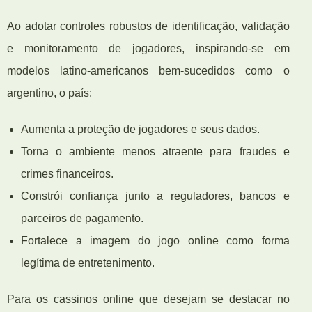
Ao adotar controles robustos de identificação, validação
e monitoramento de jogadores, inspirando-se em
modelos latino-americanos bem-sucedidos como o
argentino, o país:
Aumenta a proteção de jogadores e seus dados.
Torna o ambiente menos atraente para fraudes e
crimes financeiros.
Constrói confiança junto a reguladores, bancos e
parceiros de pagamento.
Fortalece a imagem do jogo online como forma
legítima de entretenimento.
Para os cassinos online que desejam se destacar no