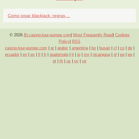
Como jogar blackjack: regras,...
© 2026
Br.casino-tour-europe.com
|
Most Frequently Read
|
Cookies
Policy
|
RSS
casino-tour-europe.com
|
ar
|
arabic
|
argentina
|
bo
|
busan
|
cl
|
co
|
de
|
ecuador
|
en
|
es
|
fi
|
fr
|
guatemala
|
it
|
jp
|
mx
|
nicaragua
|
nl
|
pa
|
pe
|
pt
|
th
|
us
|
uy
|
ve