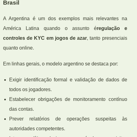
Brasil
A Argentina é um dos exemplos mais relevantes na
América Latina quando o assunto é
regulação e
controles de KYC em jogos de azar
, tanto presenciais
quanto online.
Em linhas gerais, o modelo argentino se destaca por:
Exigir identificação formal e validação de dados de
todos os jogadores.
Estabelecer obrigações de monitoramento contínuo
das contas.
Prever relatórios de operações suspeitas às
autoridades competentes.