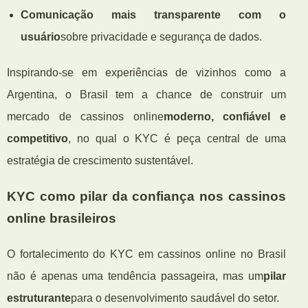
Comunicação mais transparente com o
usuário
sobre privacidade e segurança de dados.
Inspirando-se em experiências de vizinhos como a
Argentina, o Brasil tem a chance de construir um
mercado de cassinos online
moderno, confiável e
competitivo
, no qual o KYC é peça central de uma
estratégia de crescimento sustentável.
KYC como pilar da confiança nos cassinos
online brasileiros
O fortalecimento do KYC em cassinos online no Brasil
não é apenas uma tendência passageira, mas um
pilar
estruturante
para o desenvolvimento saudável do setor.