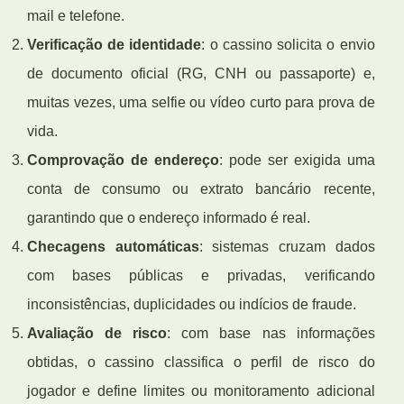
mail e telefone.
Verificação de identidade
: o cassino solicita o envio
de documento oficial (RG, CNH ou passaporte) e,
muitas vezes, uma selfie ou vídeo curto para prova de
vida.
Comprovação de endereço
: pode ser exigida uma
conta de consumo ou extrato bancário recente,
garantindo que o endereço informado é real.
Checagens automáticas
: sistemas cruzam dados
com bases públicas e privadas, verificando
inconsistências, duplicidades ou indícios de fraude.
Avaliação de risco
: com base nas informações
obtidas, o cassino classifica o perfil de risco do
jogador e define limites ou monitoramento adicional