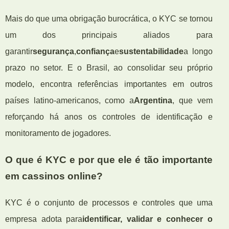
Mais do que uma obrigação burocrática, o KYC se tornou
um dos principais aliados para
garantir
segurança
,
confiança
e
sustentabilidade
a longo
prazo no setor. E o Brasil, ao consolidar seu próprio
modelo, encontra referências importantes em outros
países latino-americanos, como a
Argentina
, que vem
reforçando há anos os controles de identificação e
monitoramento de jogadores.
O que é KYC e por que ele é tão importante
em cassinos online?
KYC é o conjunto de processos e controles que uma
empresa adota para
identificar, validar e conhecer o