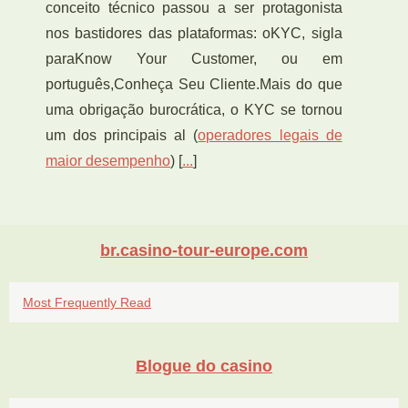
conceito técnico passou a ser protagonista
nos bastidores das plataformas: oKYC, sigla
paraKnow Your Customer, ou em
português,Conheça Seu Cliente.Mais do que
uma obrigação burocrática, o KYC se tornou
um dos principais al (
operadores legais de
maior desempenho
) [
...
]
br.casino-tour-europe.com
Most Frequently Read
Blogue do casino