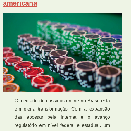
americana
O mercado de cassinos online no Brasil está
em plena transformação. Com a expansão
das apostas pela internet e o avanço
regulatório em nível federal e estadual, um